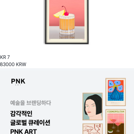
KR
7
83000
KRW