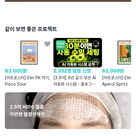
같이 보면 좋은 프로젝트
AD
2,332명 알림 신청
83,000
원
83,000
원
[3.9억] 4년 갈고 닦은 AI
[아트포스터] Elin PK 작가,
[아트포스터] Elin P
자동화 시스템 - 블로그·
Pisco Sour
Aperol Spritz
스레드·전자책
AD
2.5억 써마0 필름
이번엔 물광샷까지