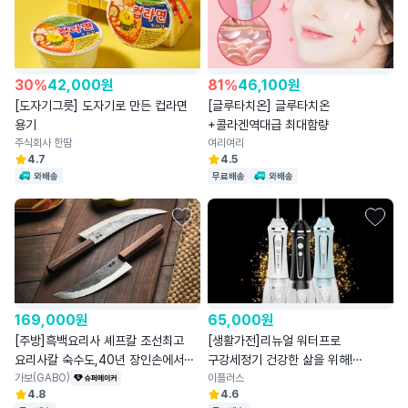
30
%
42,000
원
81
%
46,100
원
[도자기그릇] 도자기로 만든 컵라면
[글루타치온] 글루타치온
용기
+콜라겐역대급 최대함량
주식회사 한땀
여리여리
4.7
4.5
와배송
무료배송
와배송
169,000
원
65,000
원
[주방]흑백요리사 셰프칼 조선최고
[생활가전]리뉴얼 워터프로
요리사칼 숙수도,40년 장인손에서
구강세정기 건강한 삶을 위해!
부활
가보(GABO)
잇몸을건강하게!
이플러스
4.8
4.6