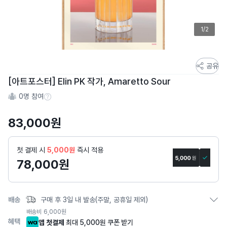
1/2
스
공유
토
[아트포스터] Elin PK 작가, Amaretto Sour
어
0
명 참여
스
참여 수 정보
토
83,000
원
리
상
세
첫 결제 시
5,000원
즉시 적용
페
78,000
원
이
지
배송
구매 후 3일 내 발송(주말, 공휴일 제외)
배송비
6,000
원
혜택
앱 첫결제
최대 5,000원 쿠폰 받기