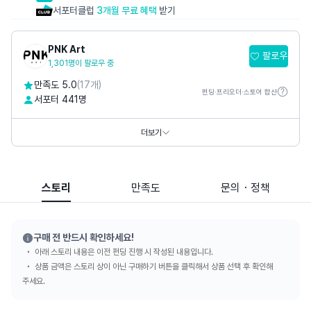
서포터클럽
3개월 무료 혜택
받기
PNK Art
팔로우
1,301명이 팔로우 중
만족도 5.0
(17개)
펀딩·프리오더·스토어 합산
서포터 441명
홈페이지
https://www.pnkart.com
https://www.thepetitmusee.com
더보기
SNS
스토리
만족도
문의・정책
구매 전 반드시 확인하세요!
아래 스토리 내용은 이전 펀딩 진행 시 작성된 내용입니다.
상품 금액은 스토리 상이 아닌 구매하기 버튼을 클릭해서 상품 선택 후 확인해
주세요.