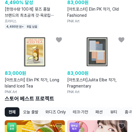
4,490% 달성
83,000
원
[한정수량 100개] 뮷즈 품절
[아트포스터] Elin PK 작가, Old
브랜드의 최초공개 갓·옥로립
Fashioned
와인마개
프라이스
PNK Art
4,490만 원+
6일 남음
83,000
원
83,000
원
[아트포스터] Elin PK 작가, Long
[아트포스터]Julita Elbe 작가,
Island Iced Tea
Fragmentary
PNK Art
PNK Art
스토어 베스트 프로젝트
전체
오늘 출발
와디즈 Only
테크·가전
패션
뷰티
홈·