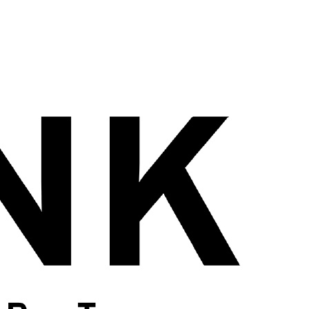
wadiz NEXT BRAND
와디즈 블로그
공
와디즈 파트너 서비스
브랜드 스토리
이
IP 라이선스 사업 신청
브랜드 슬로건
보
와디즈 스쿨
협력 프로그램
와디
도움말센터
와디즈 어워즈
채
서포터클럽 멤버십
성공 프로젝트