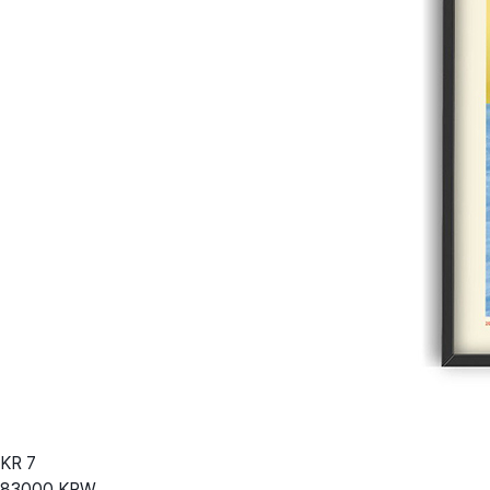
KR
7
83000
KRW