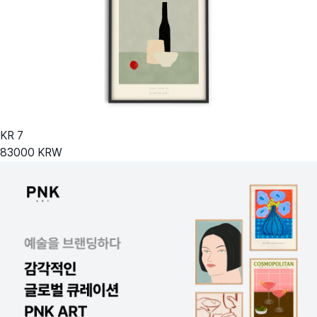
KR
7
83000
KRW