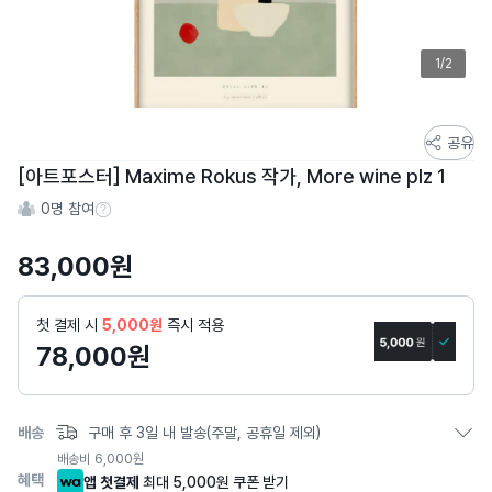
1/2
스
공유
토
[아트포스터] Maxime Rokus 작가, More wine plz 1
어
0
명 참여
스
참여 수 정보
토
83,000
원
리
상
세
첫 결제 시
5,000원
즉시 적용
페
78,000
원
이
지
배송
구매 후 3일 내 발송(주말, 공휴일 제외)
배송비
6,000
원
혜택
앱 첫결제
최대 5,000원 쿠폰 받기