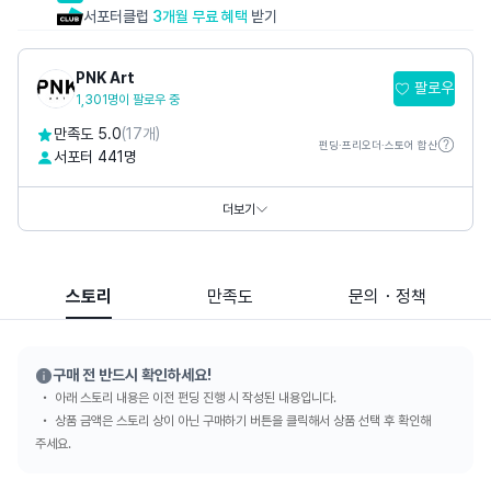
서포터클럽
3개월 무료 혜택
받기
PNK Art
팔로우
1,301명이 팔로우 중
만족도 5.0
(17개)
펀딩·프리오더·스토어 합산
서포터 441명
홈페이지
https://www.pnkart.com
https://www.thepetitmusee.com
더보기
SNS
스토리
만족도
문의・정책
구매 전 반드시 확인하세요!
아래 스토리 내용은 이전 펀딩 진행 시 작성된 내용입니다.
상품 금액은 스토리 상이 아닌 구매하기 버튼을 클릭해서 상품 선택 후 확인해
주세요.