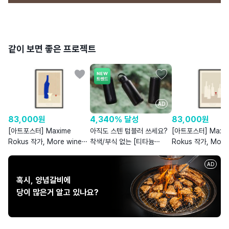
같이 보면 좋은 프로젝트
AD
4,340% 달성
83,000
원
83,000
원
아직도 스텐 텀블러 쓰세요?
[아트포스터] Maxime
[아트포스터] Maxi
착색/부식 없는 [티타늄
Rokus 작가, More wine
Rokus 작가, More
+세라믹 텀블러]
plz 3
plz 5
AD
혹시, 양념갈비에
당이 많은거 알고 있나요?