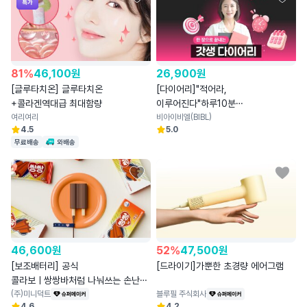
81
%
46,100
원
26,900
원
[글루타치온] 글루타치온
[다이어리]"적어라,
+콜라겐역대급 최대함량
이루어진다"하루10분
여리여리
하루한장2026모닝레시피다이어리
비아이비엘(BIBL)
4.5
5.0
무료배송
와배송
46,600
원
52
%
47,500
원
[보조배터리] 공식
[드라이기]가뿐한 초경량 에어그램
콜라보ㅣ쌍쌍바처럼 나눠쓰는 손난로
+보조배터리ㅣ쌍쌍바
(주)미니덕트
블루필 주식회사
4.6
4.2