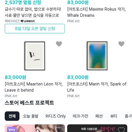
2,537명 알림 신청
83,000
원
급수기 따로 없이, 밥으로 수분까지!
[아트포스터] Maxime Rokus 작가,
사료∙물만 넣으면 습식을 자동으로
Whale Dreams
맥파이테크
PNK Art
8월 13일 오픈 알림 신청
83,000
원
83,000
원
[아트포스터] Maarten Léon 작가,
[아트포스터] Marin 작가, Spark of
Leave it behind
Life
PNK Art
PNK Art
스토어 베스트 프로젝트
전체
오늘 출발
와디즈 Only
테크·가전
패션
뷰티
홈·