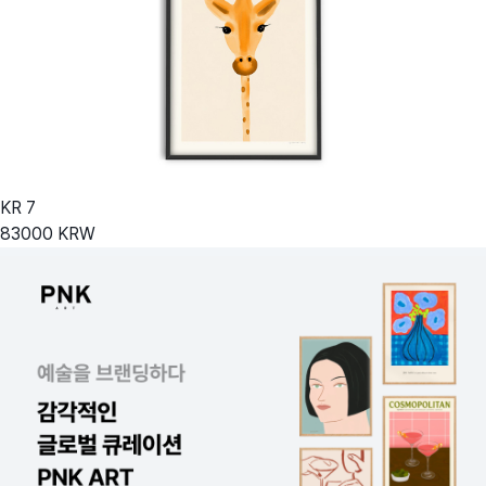
KR
7
83000
KRW