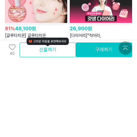
81
%
46,100
원
26,900
원
[글루타치온] 글루타치온
[다이어리]"적어라,
+콜라겐역대급 최대함량
이루어진다"하루10분
여리여리
하루한장2026모닝레시피다이어리
비아이비엘(BIBL)
선물하기
구매하기
40
4.5
5.0
무료배송
와배송
40,900
원
53,900
원
[아르기닌] 활력 끝판왕 [국내산
[구강용품]순도85% 글루타치온 |
초고함량 액상 아르기닌 X 오르니틴 x
백설공주도 사과대신
시트룰린]
(주)씨너지아이앤티
먹을COOLUTA
까농
4.9
4.4