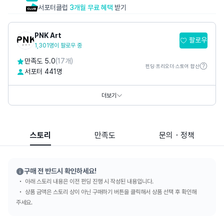
서포터클럽
3개월 무료 혜택
받기
PNK Art
팔로우
1,301명이 팔로우 중
만족도 5.0
(17개)
펀딩·프리오더·스토어 합산
서포터 441명
홈페이지
https://www.pnkart.com
https://www.thepetitmusee.com
더보기
SNS
스토리
만족도
문의・정책
구매 전 반드시 확인하세요!
아래 스토리 내용은 이전 펀딩 진행 시 작성된 내용입니다.
상품 금액은 스토리 상이 아닌 구매하기 버튼을 클릭해서 상품 선택 후 확인해
주세요.