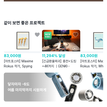
같이 보면 좋은 프로젝트
AD
11,294% 달성
83,000
원
83,000
원
[긴급환율파괴] 충전+도킹
[아트포스터] Maxime
[아트포스터] Maxi
+4K까지 ｜GENKI
Rokus 작가, Spying
Rokus 작가, Whal
쉐도우캐스트 & 커버독3
Dreams
AD
닿자마자 -6도
여름 마지막까지 시원하게