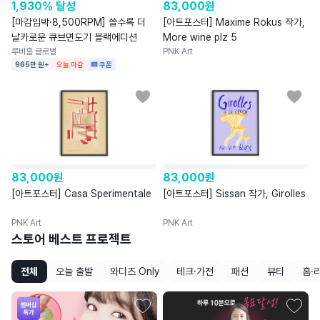
1,930% 달성
83,000
원
[마감임박·8,500RPM] 쓸수록 더
[아트포스터] Maxime Rokus 작가,
날카로운 큐브면도기 블랙에디션
More wine plz 5
루비홈 글로벌
PNK Art
965만 원+
오늘 마감
쿠폰
83,000
원
83,000
원
[아트포스터] Casa Sperimentale
[아트포스터] Sissan 작가, Girolles
PNK Art
PNK Art
스토어 베스트 프로젝트
전체
오늘 출발
와디즈 Only
테크·가전
패션
뷰티
홈·