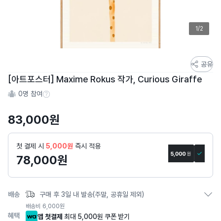
1/2
스
공유
토
[아트포스터] Maxime Rokus 작가, Curious Giraffe
어
0
명 참여
스
참여 수 정보
토
83,000
원
리
상
세
첫 결제 시
5,000원
즉시 적용
페
78,000
원
이
지
배송
구매 후 3일 내 발송(주말, 공휴일 제외)
배송비
6,000
원
혜택
앱 첫결제
최대 5,000원 쿠폰 받기