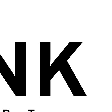
wadiz NEXT BRAND
와디즈 블로그
공
와디즈 파트너 서비스
브랜드 스토리
이
IP 라이선스 사업 신청
브랜드 슬로건
보
와디즈 스쿨
협력 프로그램
와디
도움말센터
와디즈 어워즈
채
서포터클럽 멤버십
성공 프로젝트