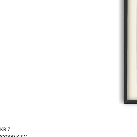
KR
7
83000
KRW