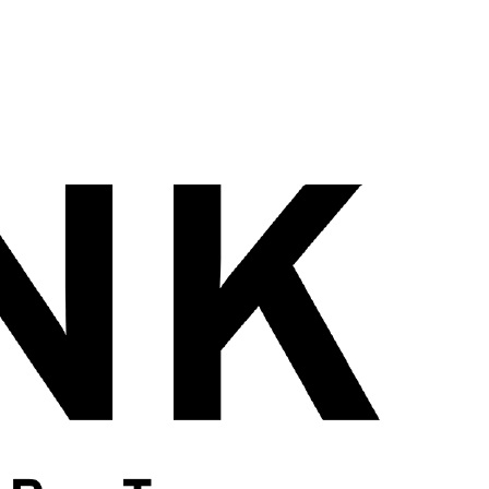
wadiz NEXT BRAND
와디즈 블로그
공
와디즈 파트너 서비스
브랜드 스토리
이
IP 라이선스 사업 신청
브랜드 슬로건
보
와디즈 스쿨
협력 프로그램
와디
도움말센터
와디즈 어워즈
채
서포터클럽 멤버십
성공 프로젝트