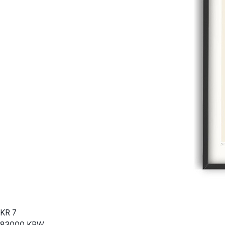
KR
7
83000
KRW