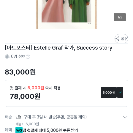
1/2
스
공유
토
[아트포스터] Estelle Graf 작가, Success story
어
0
명 참여
스
참여 수 정보
토
83,000
원
리
상
세
첫 결제 시
5,000원
즉시 적용
페
78,000
원
이
지
배송
구매 후 3일 내 발송(주말, 공휴일 제외)
배송비
6,000
원
혜택
앱 첫결제
최대 5,000원 쿠폰 받기