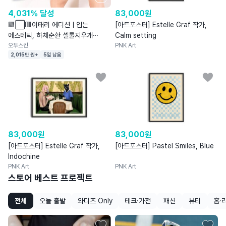
4,031% 달성
83,000
원
🟩⬜🟥이태리 에디션ㅣ입는
[아트포스터] Estelle Graf 작가,
에스테틱, 하체순환 셀룰지우개
Calm setting
마사지 팬티
오투스킨
PNK Art
2,015만 원+
5일 남음
83,000
원
83,000
원
[아트포스터] Estelle Graf 작가,
[아트포스터] Pastel Smiles, Blue
Indochine
PNK Art
PNK Art
스토어 베스트 프로젝트
전체
오늘 출발
와디즈 Only
테크·가전
패션
뷰티
홈·