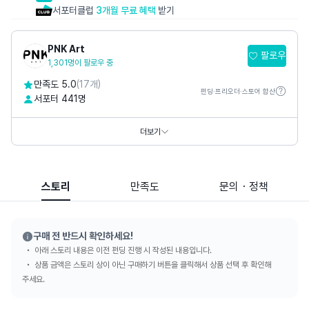
서포터클럽
3개월 무료 혜택
받기
PNK Art
팔로우
1,301명이 팔로우 중
만족도 5.0
(17개)
펀딩·프리오더·스토어 합산
서포터 441명
홈페이지
https://www.pnkart.com
https://www.thepetitmusee.com
더보기
SNS
스토리
만족도
문의・정책
구매 전 반드시 확인하세요!
아래 스토리 내용은 이전 펀딩 진행 시 작성된 내용입니다.
상품 금액은 스토리 상이 아닌 구매하기 버튼을 클릭해서 상품 선택 후 확인해
주세요.