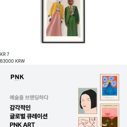
KR
7
83000
KRW