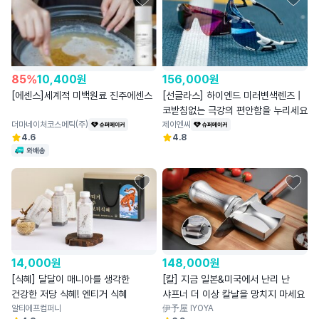
85
%
10,400
원
156,000
원
[에센스]세계적 미백원료 진주에센스
[선글라스] 하이엔드 미러변색렌즈 |
코받침없는 극강의 편안함을 누리세요
더마네이처코스메틱(주)
제이엔씨
4.6
4.8
와배송
14,000
원
148,000
원
[식혜] 달달이 매니아를 생각한
[칼] 지금 일본&미국에서 난리 난
건강한 저당 식혜! 엔티거 식혜
샤프너 더 이상 칼날을 망치지 마세요
알티에프컴퍼니
伊予屋 IYOYA