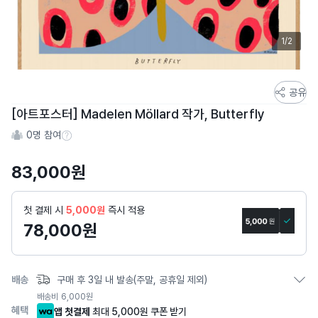
1/2
스
공유
토
[아트포스터] Madelen Möllard 작가, Butterfly
어
0
명 참여
스
참여 수 정보
토
83,000
원
리
상
세
첫 결제 시
5,000원
즉시 적용
페
78,000
원
이
지
배송
구매 후 3일 내 발송(주말, 공휴일 제외)
배송비
6,000
원
혜택
앱 첫결제
최대 5,000원 쿠폰 받기