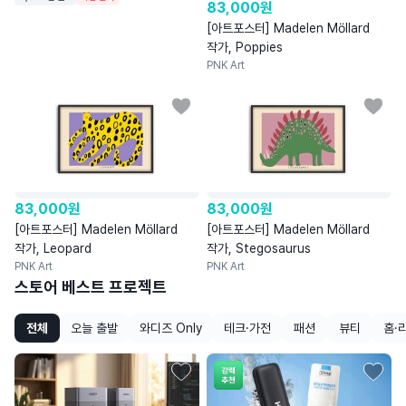
83,000
원
[아트포스터] Madelen Möllard
작가, Poppies
PNK Art
83,000
원
83,000
원
[아트포스터] Madelen Möllard
[아트포스터] Madelen Möllard
작가, Leopard
작가, Stegosaurus
PNK Art
PNK Art
스토어 베스트 프로젝트
전체
오늘 출발
와디즈 Only
테크·가전
패션
뷰티
홈·