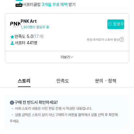
서포터클럽
3개월 무료 혜택
받기
PNK Art
팔로우
1,301명이 팔로우 중
만족도 5.0
(17개)
펀딩·프리오더·스토어 합산
서포터 441명
홈페이지
https://www.pnkart.com
https://www.thepetitmusee.com
더보기
SNS
스토리
만족도
문의・정책
구매 전 반드시 확인하세요!
아래 스토리 내용은 이전 펀딩 진행 시 작성된 내용입니다.
상품 금액은 스토리 상이 아닌 구매하기 버튼을 클릭해서 상품 선택 후 확인해
주세요.