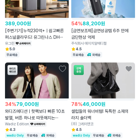
389,000
원
54
%
88,200
원
[주변기기]누적230억+ㅣ쉽고빠른
[금연보조제]금연성공템 6주 만에
퍼스널클라우드! 유그린나스 DH
금단현상 억제
시리즈
유그린
주식회사 에이치알메디컬
5.0
4.5
무료배송
무료배송
와배송
34
%
79,000
원
78
%
46,000
원
와디즈에디션ㅣ핫팩보다 빠른 10초
셀럽들의 워너비템! 독특한 소재의
발열, 버튼 하나로 따뜻해지는
라지 숄더백
히팅점퍼
Wadiz Edition
(주) 그레이앤코
4.3
4.5
wadiz Only
무료배송
와배송
wadiz Only
무료배송
와배송