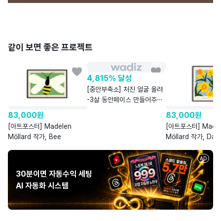
같이 보면 좋은 프로젝트
AD
4,815% 달성
[중안부축소] 처진 얼굴 올려
-3살 동안페이스 만들어주는
페이스 EMS
83,000
원
83,000
원
[아트포스터] Madelen
[아트포스터] Madel
Möllard 작가, Bee
Möllard 작가, Daff
AD
30분이면 자동수익 세팅
AI 자동화 시스템