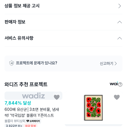
상품 정보 제공 고시
판매자 정보
서비스 유의사항
프로젝트에 문제가 있나요?
신고하기
와디즈 추천 프로젝트
AD
7,844% 달성
600배 유산균│3초면 분비물, 냄새
싹! '약국입점' 블룸미 Y존미스트
블룸미 뷰티상회
3,922만 원+
마감 임박