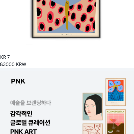
KR
7
83000
KRW