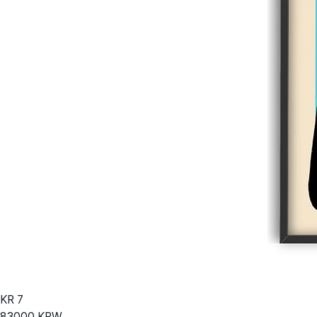
KR
7
83000
KRW