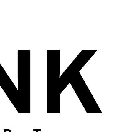
wadiz NEXT BRAND
와디즈 블로그
공
와디즈 파트너 서비스
브랜드 스토리
이
IP 라이선스 사업 신청
브랜드 슬로건
보
와디즈 스쿨
협력 프로그램
와디
도움말센터
와디즈 어워즈
채
서포터클럽 멤버십
성공 프로젝트