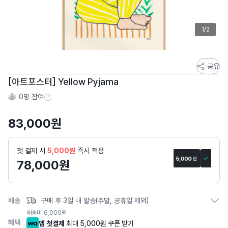
1/2
스
공유
토
[아트포스터] Yellow Pyjama
어
0
명 참여
스
참여 수 정보
토
83,000
원
리
상
세
첫 결제 시
5,000원
즉시 적용
페
78,000
원
이
지
배송
구매 후 3일 내 발송(주말, 공휴일 제외)
배송비
6,000
원
혜택
앱 첫결제
최대 5,000원 쿠폰 받기