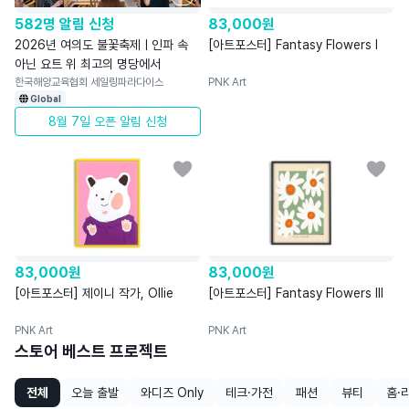
582명 알림 신청
83,000
원
2026년 여의도 불꽃축제ㅣ인파 속
[아트포스터] Fantasy Flowers I
아닌 요트 위 최고의 명당에서
한국해양교육협회 세일링파라다이스
PNK Art
Global
8월 7일 오픈 알림 신청
83,000
원
83,000
원
[아트포스터] 제이니 작가, Ollie
[아트포스터] Fantasy Flowers III
PNK Art
PNK Art
스토어 베스트 프로젝트
전체
오늘 출발
와디즈 Only
테크·가전
패션
뷰티
홈·