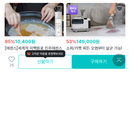
85
%
10,400
원
53
%
149,000
원
[에센스]세계적 미백원료 진주에센스
소파/카펫 찌든 오염부터 살균 가능!
스팀청소기
더마네이처코스메틱(주)
브리케어
선물하기
구매하기
25
4.6
3.9
와배송
무료배송
와배송
39,200
원
39
%
24,200
원
[스킨케어]기미 생성 기전 3단계를
업무 몰입과 효율을 끌어내는,
박살내는 고순도 글루타치온패치
멀티태스킹 툴