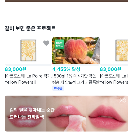
같이 보면 좋은 프로젝트
AD
83,000
원
4,455% 달성
83,000
원
[아트포스터] La Poire 작가,
[500g] 1% 미식가만 먹던
[아트포스터] La Poi
Yellow Flowers II
킹숭아! 압도적 크기 과즙폭발
Yellow Flowers I
쿠폰
AD
겉의 펄을 닦아내는 순간
드러나는 진짜발색