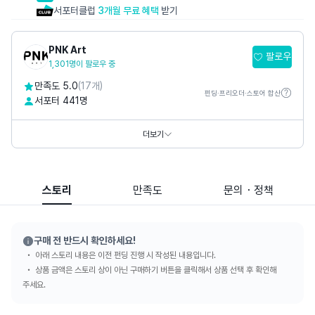
서포터클럽
3개월 무료 혜택
받기
PNK Art
팔로우
1,301명이 팔로우 중
만족도 5.0
(17개)
펀딩·프리오더·스토어 합산
서포터 441명
홈페이지
https://www.pnkart.com
https://www.thepetitmusee.com
더보기
SNS
스토리
만족도
문의・정책
구매 전 반드시 확인하세요!
아래 스토리 내용은 이전 펀딩 진행 시 작성된 내용입니다.
상품 금액은 스토리 상이 아닌 구매하기 버튼을 클릭해서 상품 선택 후 확인해
주세요.