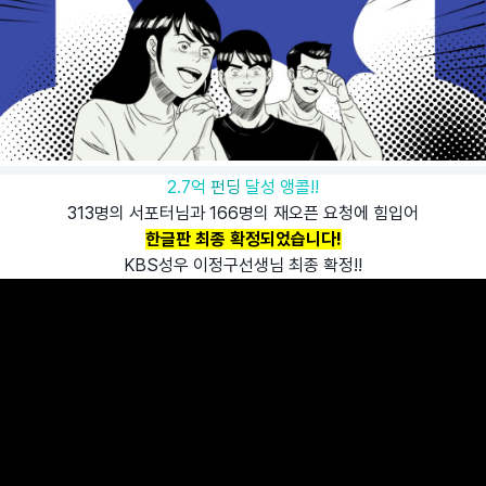
2.7억
펀딩
달성 앵콜!!
313명의 서포터님과 166명의 재오픈 요청에 힘입어
한글판 최종 확정되었습니다!
KBS성우 이정구선생님 최종 확정!!