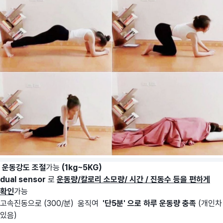
운동강도 조절
가능
(1kg~5KG)
dual sensor
로
운동량/칼로리 소모량/ 시간 / 진동수 등을 편하게
확인
가능
고속진동으로 (300/분) 움직여
'단5분' 으로 하루 운동량 충족
(개인차
있음)