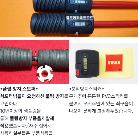
*풀림 방지 스토퍼*
*분리방지스티커*
서포터님들이 요청하신 풀림 방지
를
무게추에 튼튼한 PVC스티커를
고민하다
붙여서 무게추안에 있는 쇠구슬이
10번이상의 샘플링을
나오지 못하게 고정해두었습니다.
통해
풀림방지 부품을개발해
적용
했습니다.
(자주 접어서
사용하실분틀은 부품사용을