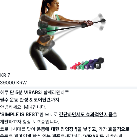
KR
7
39000
KRW
하루
단 5분
VIBAR
와 함께라면하루
필수
운동 완성 & 코어단련
까지.
안녕하세요. MIK입니다.
'SIMPLE IS BEST'
란 모토로
간단하면서도 효과적인 제품
을
개발하고자 항상 노력중입니다.
코로나시대를 맞아
운동에 대한 진입장벽을 낮추고
, 가장
효율적으로
운동
을
재미있게 할수 있는 제품
을생각하다
'VIBAR'
를 개발하게