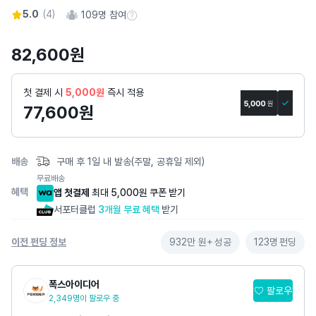
어
5.0
(
4
)
109
명 참여
스
참여 수 정보
토
82,600
원
리
상
세
첫 결제 시
5,000원
즉시 적용
페
77,600
원
이
지
배송
구매 후 1일 내 발송(주말, 공휴일 제외)
무료배송
혜택
앱 첫결제
최대 5,000원 쿠폰 받기
서포터클럽
3개월 무료 혜택
받기
이전 펀딩 정보
932만 원+
성공
123명
펀딩
폭스아이디어
팔로우
2,349명이 팔로우 중