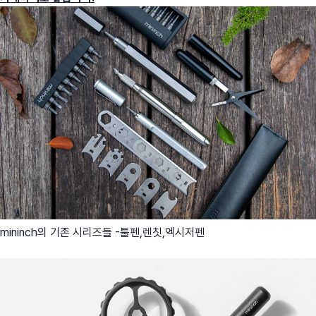
mininch의 기존 시리즈들 -툴펜,렌칫,엑시저펜