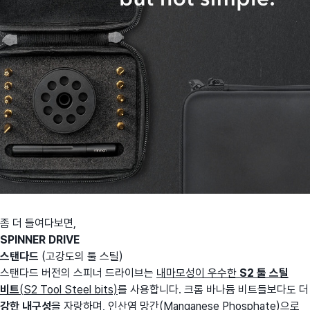
좀 더 들여다보면,
SPINNER DRIVE
스탠다드
(고강도의 툴 스틸)
스탠다드 버전의 스피너 드라이브는
내마모성이 우수한
S2 툴 스틸
비트
(S2 Tool Steel bits)
를 사용합니다. 크롬 바나듐 비트들보다도 더
강한 내
구성
을 자랑하며, 인산염 망간(Manganese Phosphate)으로