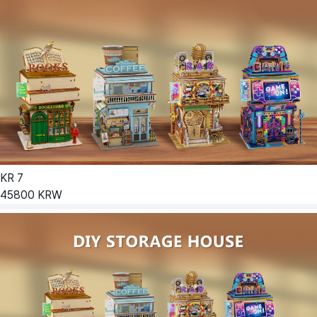
KR
7
45800
KRW