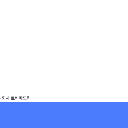
wadiz NEXT BRAND
와디즈 블로그
공
와디즈 파트너 서비스
브랜드 스토리
이
IP 라이선스 사업 신청
브랜드 슬로건
보
와디즈 스쿨
협력 프로그램
와디
도움말센터
와디즈 어워즈
채
서포터클럽 멤버십
성공 프로젝트
식회사 토비메모리