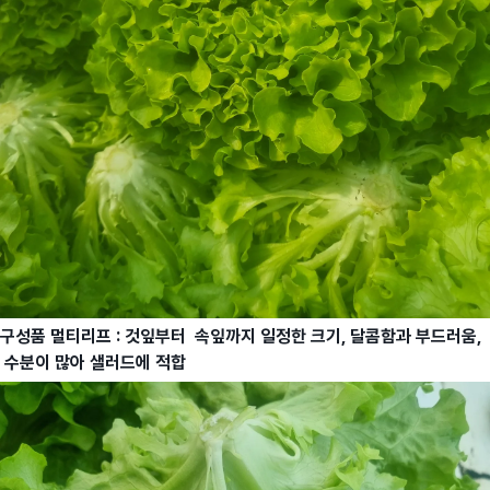
구성품 멀티리프 : 것잎부터 속잎까지 일정한 크기, 달콤함과 부드러움,
수분이 많아 샐러드에 적합