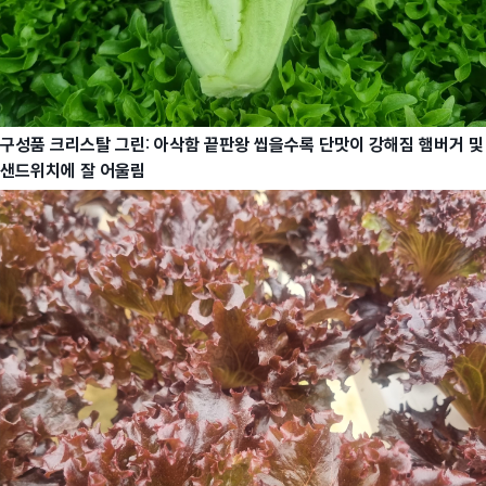
구성품 크리스탈 그린
:
아삭함 끝판왕 씹을수록 단맛이 강해짐 햄버거 및
샌드위치에 잘 어울림