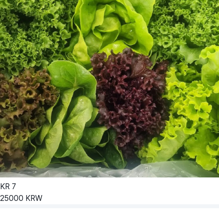
KR
7
25000
KRW