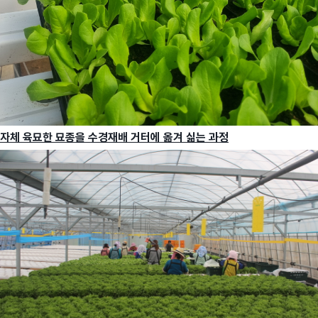
자체 육묘한 묘종을 수경재배 거터에 옮겨 싦는 과정