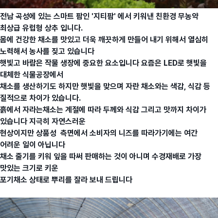
전남 곡성에 있는 스마트 팜인
'지티팜
' 에서 키워낸 친환경 무농약
최상
급 유럽형 상추 입니다.
몸에 건강한 채소를 맛있고 더욱 깨끗하게 만들어 내기 위해서 열심히
노력해서 농사를
짖고 있습니다
햇빛고 바람은 작물 생장에 중요한 요소입니다 요즘은 LED로 햇빛을
대체한 식물공장에서
채소를 생산
하기도 하지만 햇빛을 맞으며 자란 채소와는 색감, 식감 등
질적으로 차이가 있습니다.
흙에서 자라는
채소는 계절에 따라 두께와 식감 그리고 맛까지 차이가
있습니다 지극히 자연스러운
현상이지만 상품성
측면에서 소비자의 니즈를 따라가기에는 여간
어려운 일이 아닙니다
채소 줄기를 키워 잎을 따써 판매하는 것이 아니며
수경재배
로 가장
맛있는 크기로 키운
포기
채소 상태로
뿌리를 잘라 보내 드립니다