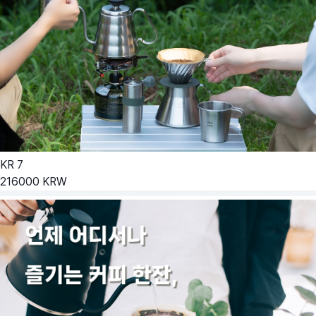
KR
7
216000
KRW