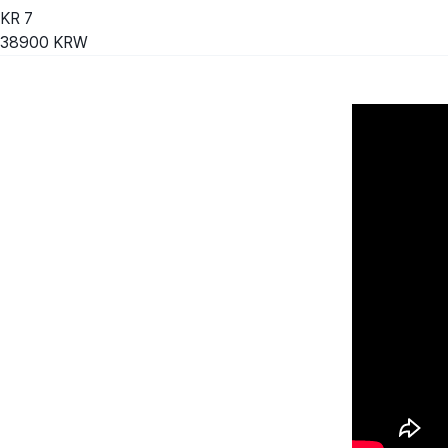
KR
7
38900
KRW