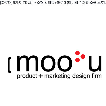
[화로대]9가지 기능의 초소형 멀티툴+화로대(미니멀 캠퍼의 소울 스토
친구
와디즈 에디션
메이커센터