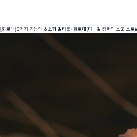
[화로대]9가지 기능의 초소형 멀티툴+화로대(미니멀 캠퍼의 소울 스토