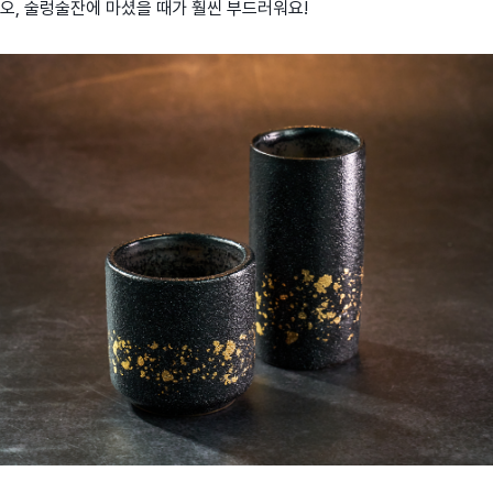
오,
술렁술잔에
마셨을 때가 훨씬 부드러워요!