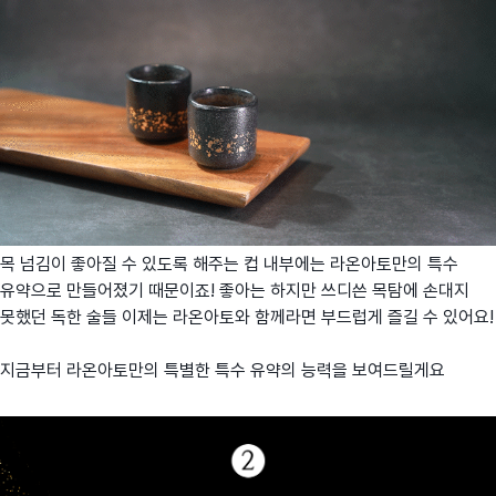
목 넘김이
좋아질
수 있도록 해주는 컵 내부에는
라온아토만의
특수
유약으로
만들어졌기 때문이죠!
좋아는 하지만 쓰디쓴 목탐에 손대지
못했던 독한 술들
이제는
라온아토와
함께라면 부드럽게 즐길 수 있어요!
지금부터
라온아토만의
특별한
특수 유약의
능력을 보여드릴게요