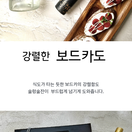
식도가 타는 듯한 보드카의 강렬함도
술렁술잔이 부드럽게 넘기게 도와줍니다.