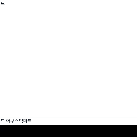
패드
wadiz NEXT BRAND
와디즈 블로그
공
와디즈 파트너 서비스
브랜드 스토리
이
IP 라이선스 사업 신청
브랜드 슬로건
보
와디즈 스쿨
협력 프로그램
와디
도움말센터
와디즈 어워즈
채
서포터클럽 멤버십
성공 프로젝트
패드
어쿠스틱마트