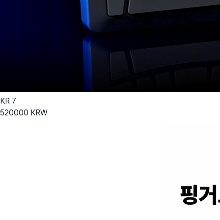
KR
7
520000
KRW