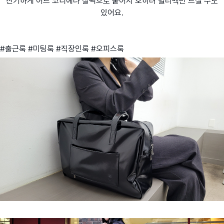
신기하게 어느 코디에나 찰떡
으로 붙어서 오히려 빌리백만 드실 수도
있어요.
#출근룩 #미팅룩 #직장인룩 #오피스룩