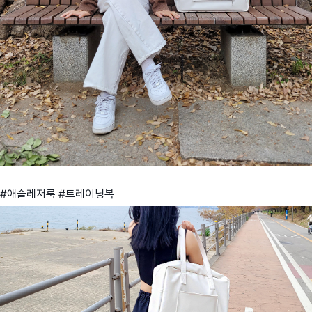
#애슬레저룩 #트레이닝복