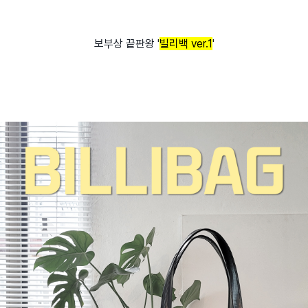
보부상 끝판왕 '
빌리백 ver.1
'