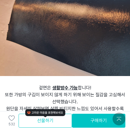
겉면은
생활방수 가능
합니다!
또한 가방의 구김이 보이지 않게 하기 위해 보이는 질감을 고심해서
선택했습니다.
원단을 자세히 살펴보면 살짝 빈티지한 느낌도 있어서 사용할수록
멋스러움이 느껴져요!
선물하기
구매하기
만졌을 때의 느낌도
맨들맨들한~ 촉촉하고 부드러운 느낌
이랍니다.
532