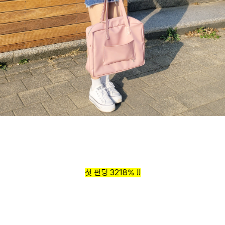
첫 펀딩
3218% !!