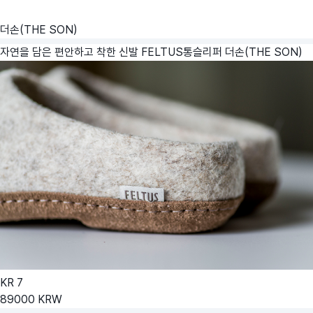
더손(THE SON)
자연을 담은 편안하고 착한 신발 FELTUS통슬리퍼
더손(THE SON)
KR
7
89000
KRW