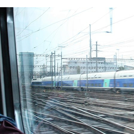
wadiz NEXT BRAND
와디즈 블로그
공
와디즈 파트너 서비스
브랜드 스토리
이
IP 라이선스 사업 신청
브랜드 슬로건
보
와디즈 스쿨
협력 프로그램
와디
도움말센터
와디즈 어워즈
채
서포터클럽 멤버십
성공 프로젝트