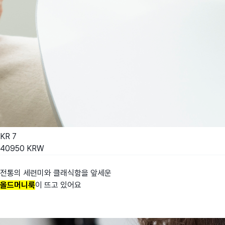
KR
7
40950
KRW
전통의 세련미와 클래식함을 앞세운
올드머니룩
이 뜨고 있어요