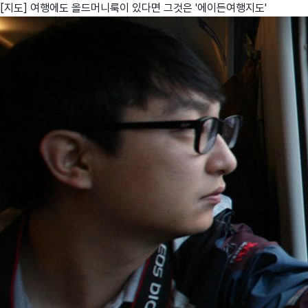
[지도] 여행에도 올드머니룩이 있다면 그것은 '에이든여행지도'
친구
와디즈 에디션
메이커센터