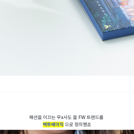
패션을 이끄는 무x사도 올 FW 트렌드를
백투베이직
으로 정의했죠