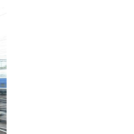
지사항
벤트
new
도자료
즈 IR
용