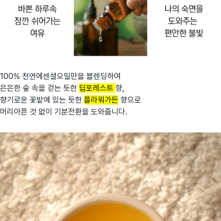
100% 천연에센셜오일만을 블렌딩하여
은은한 숲 속을 걷는 듯한
딥포레스트
향,
향기로운 꽃밭에 있는 듯한
플라워가든
향으로
머리아픈 것 없이 기분전환을 도와줍니다.