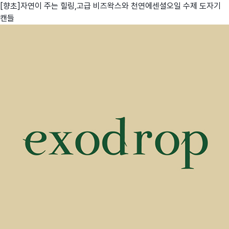
[향초]자연이 주는 힐링,고급 비즈왁스와 천연에센셜오일 수제 도자기
캔들