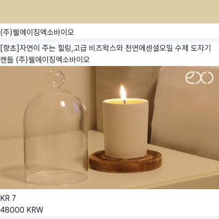
(주)웰에이징엑소바이오
[향초]자연이 주는 힐링,고급 비즈왁스와 천연에센셜오일 수제 도자기
캔들
(주)웰에이징엑소바이오
KR
7
48000
KRW