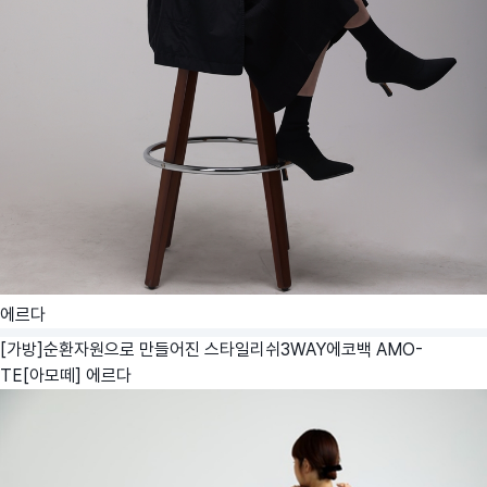
에르다
[가방]순환자원으로 만들어진 스타일리쉬3WAY에코백 AMO-
TE[아모떼]
에르다