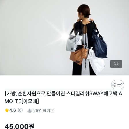
1/4
스
공유
토
[가방]순환자원으로 만들어진 스타일리쉬3WAY에코백 A
어
MO-TE[아모떼]
스
토
4.6
(
6
)
26
명 참여
참여 수 정보
리
상
45,000
원