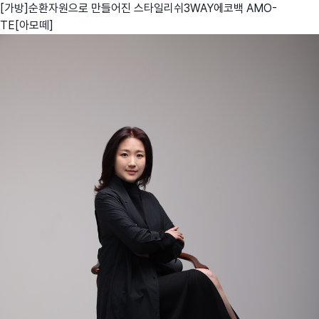
[가방]순환자원으로 만들어진 스타일리쉬3WAY에코백 AMO-
TE[아모떼]