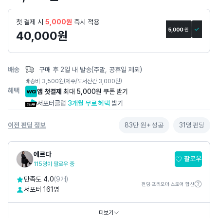
세
페
첫 결제 시
5,000원
즉시 적용
이
40,000
원
지
배송
구매 후 2일 내 발송(주말, 공휴일 제외)
배송비
3,500
원
(제주/도서산간 3,000원)
혜택
앱 첫결제
최대 5,000원 쿠폰 받기
서포터클럽
3개월 무료 혜택
받기
이전 펀딩 정보
83만 원+
성공
31명
펀딩
에르다
팔로우
115명이 팔로우 중
만족도 4.0
(9개)
펀딩·프리오더·스토어 합산
서포터 161명
카카오톡채널
@
에르
홈페이지
https://www.erda.co.kr
더보기
SNS