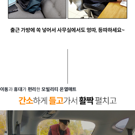
이동
과
휴대
가
편리
한
모빌리티 온열매트