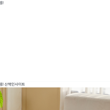
템!
wadiz NEXT BRAND
와디즈 블로그
공
와디즈 파트너 서비스
브랜드 스토리
이
IP 라이선스 사업 신청
브랜드 슬로건
보
와디즈 스쿨
협력 프로그램
와디
도움말센터
와디즈 어워즈
채
서포터클럽 멤버십
성공 프로젝트
템!
산책인사이트