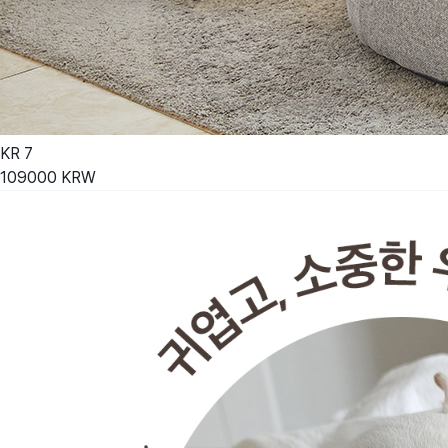
KR
7
109000
KRW