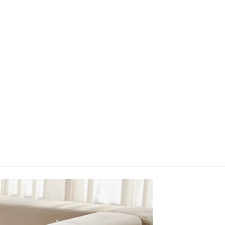
지사항
벤트
new
도자료
즈 IR
용