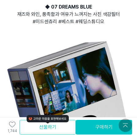
◆ 07 DREAMS BLUE
재즈와 와인, 풍족함과 여유가 느껴지는 사진 색감필터
#미드센츄리 #베스트 #웨딩스튜디오
선물하기
구매하기
1,744