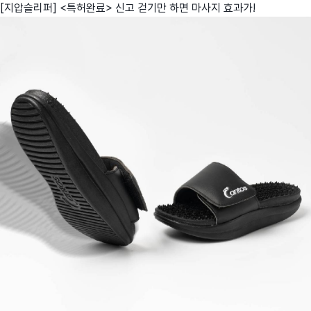
[지압슬리퍼] <특허완료> 신고 걷기만 하면 마사지 효과가!