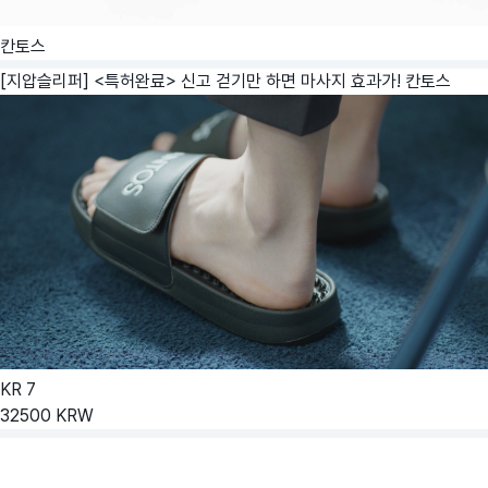
칸토스
[지압슬리퍼] <특허완료> 신고 걷기만 하면 마사지 효과가!
칸토스
KR
7
32500
KRW