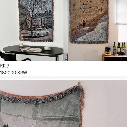
KR
7
180000
KRW