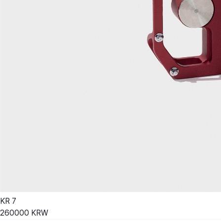
KR
7
260000
KRW