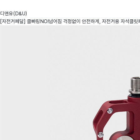
디앤유(D&U)
[자전거페달] 클빠링NO!넘어짐 걱정없이 안전하게, 자전거용 자석클릿