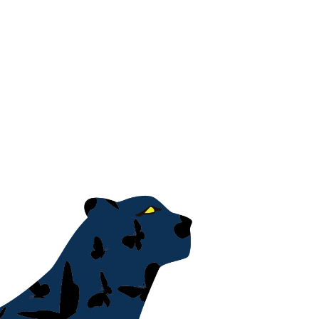
지사항
벤트
new
도자료
즈 IR
용