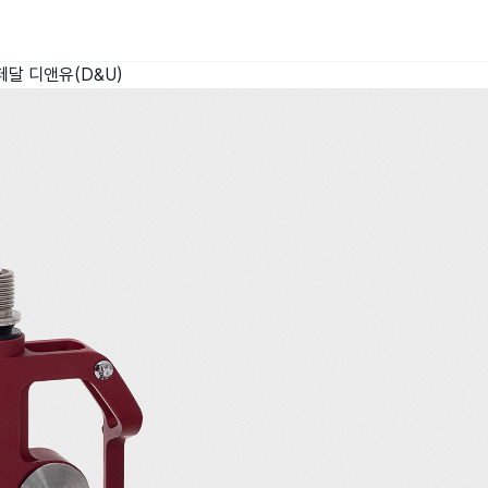
페달
디앤유(D&U)