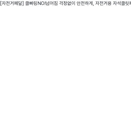
[자전거페달] 클빠링NO!넘어짐 걱정없이 안전하게, 자전거용 자석클릿
친구
와디즈 에디션
메이커센터