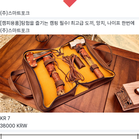
(주)스마트포크
[캠피용품]탐험을 즐기는 캠핑 필수! 최고급 도끼, 망치, 나이프 한번에
(주)스마트포크
KR
7
38000
KRW