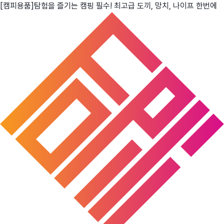
[캠피용품]탐험을 즐기는 캠핑 필수! 최고급 도끼, 망치, 나이프 한번에