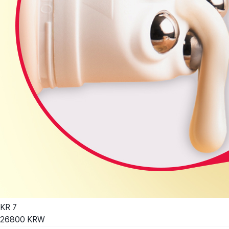
KR
7
26800
KRW