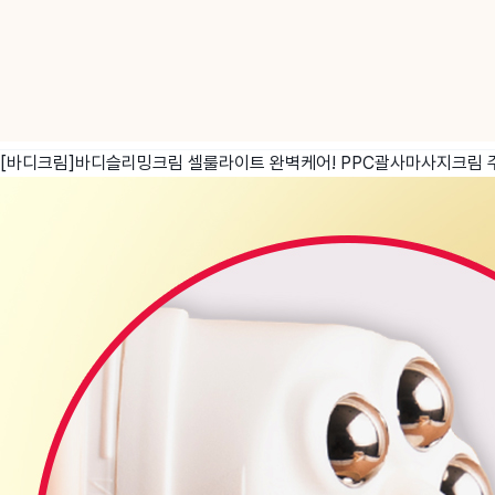
[바디크림]바디슬리밍크림 셀룰라이트 완벽케어! PPC괄사마사지크림