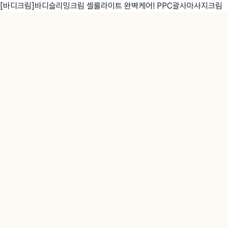
[바디크림]바디슬리밍크림 셀룰라이트 완벽케어! PPC괄사마사지크림
친구
와디즈 에디션
메이커센터