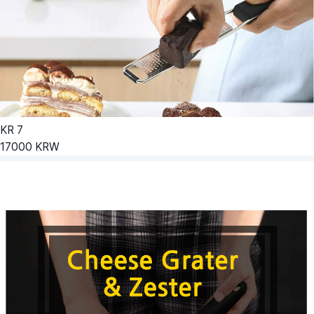
KR
7
17000
KRW