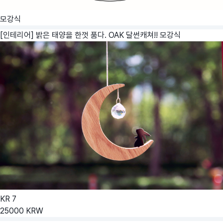
모강식
[인테리어] 밝은 태양을 한껏 품다. OAK 달썬캐쳐!!
모강식
KR
7
25000
KRW