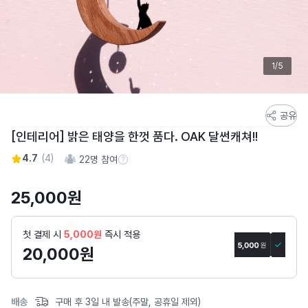
1/5
스
공유
토
[인테리어] 밝은 태양을 한껏 품다. OAK 달썬캐쳐!!
어
4.7
(
4
)
22
명 참여
스
참여 수 정보
토
25,000
원
리
상
세
첫 결제 시
5,000원
즉시 적용
페
20,000
원
이
지
배송
구매 후 3일 내 발송(주말, 공휴일 제외)