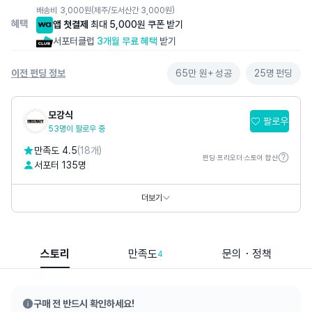
배송비
3,000
원
(제주/도서산간 3,000원)
혜택
앱 첫결제
최대 5,000원 쿠폰 받기
서포터클럽
3개월 무료 혜택
받기
이전 펀딩 정보
65만 원+
성공
25명
펀딩
모강식
팔로우
53명이 팔로우 중
만족도 4.5
(18개)
펀딩·프리오더·스토어 합산
서포터 135명
카카오톡채널
@
더크라프트
홈페이지
https://blog.naver.com/storyhue
더보기
SNS
스토리
만족도
문의・정책
4
구매 전 반드시 확인하세요!