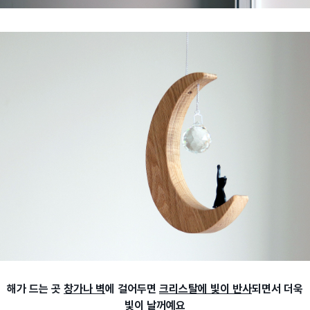
해가 드는 곳
창가나 벽
에 걸어두면
크리스탈에 빛이 반사
되면서 더욱
빛이 날꺼예요