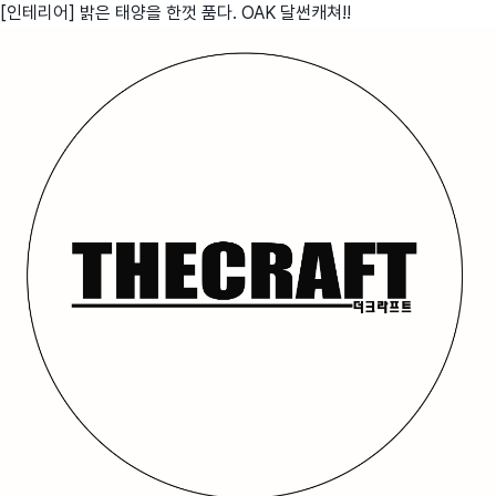
[인테리어] 밝은 태양을 한껏 품다. OAK 달썬캐쳐!!