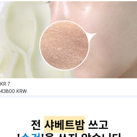
KR
7
43800
KRW