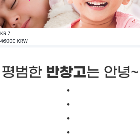
KR
7
46000
KRW