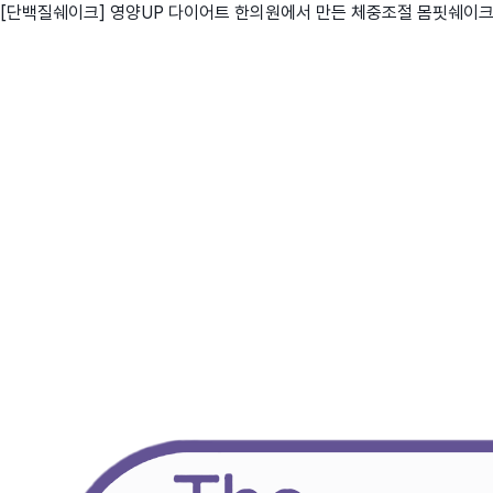
[단백질쉐이크] 영양UP 다이어트 한의원에서 만든 체중조절 몸핏쉐이
친구
와디즈 에디션
메이커센터