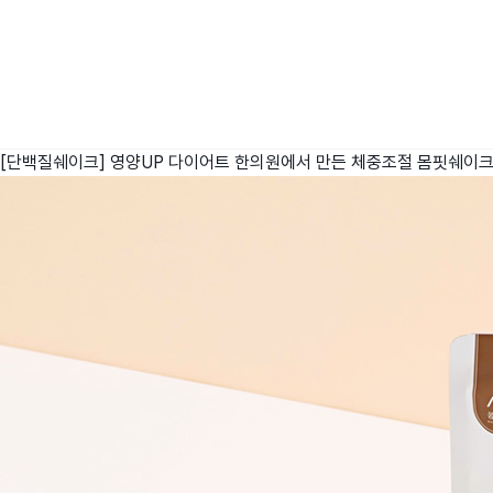
[단백질쉐이크] 영양UP 다이어트 한의원에서 만든 체중조절 몸핏쉐이