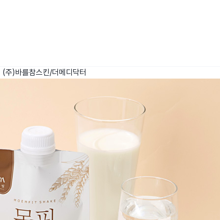
크
(주)바를참스킨/더메디닥터