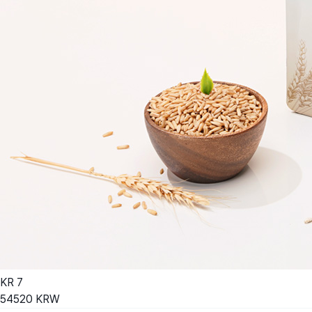
KR
7
54520
KRW