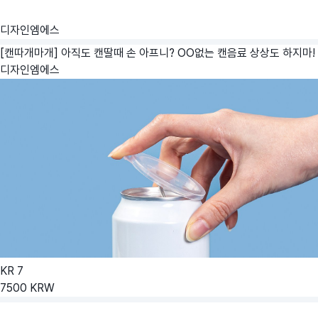
디자인엠에스
[캔따개마개] 아직도 캔딸때 손 아프니? OO없는 캔음료 상상도 하지마!
디자인엠에스
KR
7
7500
KRW