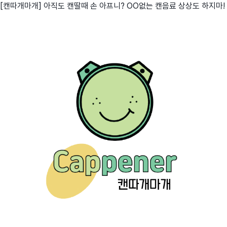
[캔따개마개] 아직도 캔딸때 손 아프니? OO없는 캔음료 상상도 하지마!