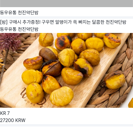
동우유통 천진약단밤
[밤] 구매시 추가증정! 구우면 알맹이가 쏙 빠지는 달콤한 천진약단밤
동우유통 천진약단밤
KR
7
27200
KRW