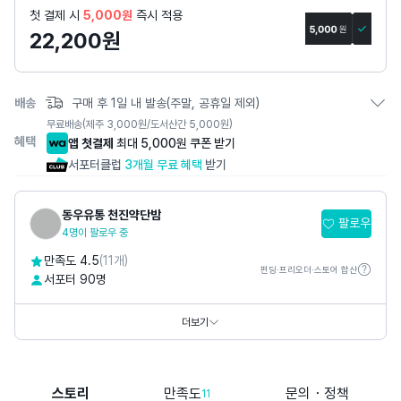
페
첫 결제 시
5,000원
즉시 적용
이
22,200
원
지
배송
구매 후 1일 내 발송(주말, 공휴일 제외)
무료배송
(제주 3,000원/도서산간 5,000원)
혜택
앱 첫결제
최대 5,000원 쿠폰 받기
서포터클럽
3개월 무료 혜택
받기
동우유통 천진약단밤
팔로우
4명이 팔로우 중
만족도 4.5
(11개)
펀딩·프리오더·스토어 합산
서포터 90명
홈페이지
https://store.kakao.com/banlifood
더보기
스토리
만족도
문의・정책
11