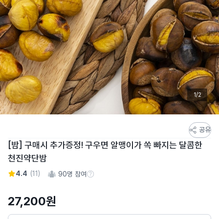
1/2
스
공유
토
[밤] 구매시 추가증정! 구우면 알맹이가 쏙 빠지는 달콤한
어
천진약단밤
스
토
4.4
(
11
)
90
명 참여
참여 수 정보
리
상
27,200
원
세