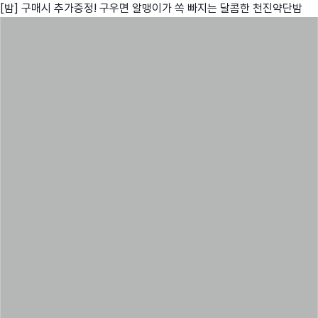
[밤] 구매시 추가증정! 구우면 알맹이가 쏙 빠지는 달콤한 천진약단밤