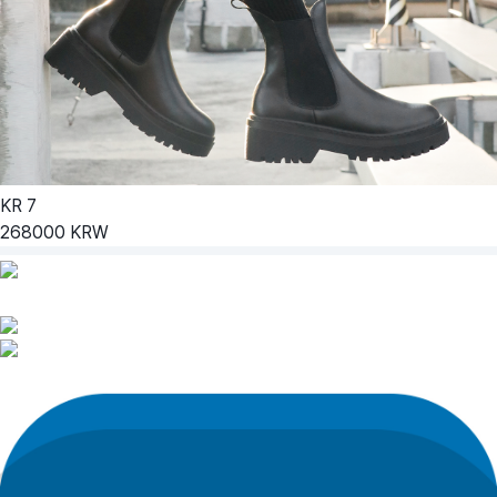
KR
7
268000
KRW