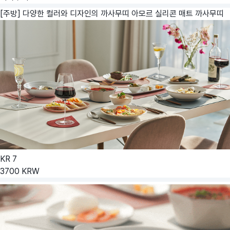
[주방] 다양한 컬러와 디자인의 까사무띠 아모르 실리콘 매트
까사무띠
KR
7
3700
KRW