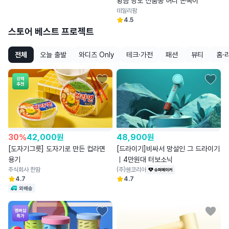
황금 당도 신품종 허니 쫀복이
데일리팜
4.5
스토어 베스트 프로젝트
전체
오늘 출발
와디즈 Only
테크·가전
패션
뷰티
홈·
30
%
42,000
원
48,900
원
[도자기그릇] 도자기로 만든 컵라면
[드라이기]비싸서 망설인 그 드라이기
용기
｜4만원대 터보소닉
주식회사 한땀
(주)쉔코리아
4.7
4.7
와배송