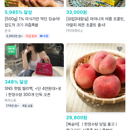
AD
5,985% 달성
33,000
원
[500g] 1% 미식가만 먹던 킹숭아!
[유럽3대왕실] 마야니의 여름 초콜릿,
압도적 크기 과즙폭발
아말피 레몬 초콜릿 출시!
온과
(주)머큐리스
2,992만 원+
마감 임박
쿠폰
348% 달성
SNS 핫템 젤리백, <단 4만원대>로
ㅣ한정수량 300개 단독 오픈
파리스토
174만 원+
4일 남음
29,800
원
[복숭아] ㅣ한정수량 당일 출고ㅣ