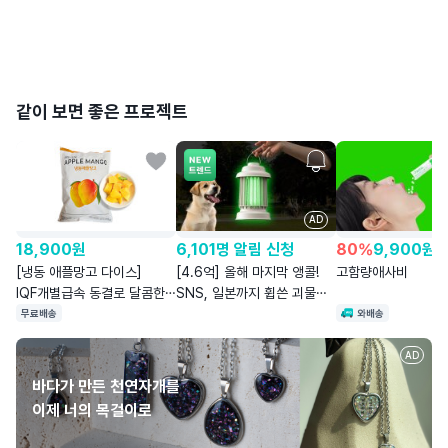
같이 보면 좋은 프로젝트
AD
18,900
원
6,101명 알림 신청
80
%
9,900
원
[냉동 애플망고 다이스]
[4.6억] 올해 마지막 앵콜!
고함량애사비
IQF개별급속 동결로 달콤한
SNS, 일본까지 휩쓴 괴물
맛과 영양 그대로!
모기퇴치기!
무료배송
와배송
AD
바다가 만든 천연자개를
이제 너의 목걸이로