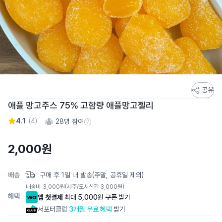
스
공유
토
애플 망고주스 75% 고함량 애플망고젤리
어
4.1
(
4
)
28
명 참여
스
참여 수 정보
토
2,000
원
리
상
세
배송
구매 후 1일 내 발송(주말, 공휴일 제외)
페
배송비
3,000
원
(제주/도서산간 3,000원)
이
혜택
앱 첫결제
최대 5,000원 쿠폰 받기
지
서포터클럽
3개월 무료 혜택
받기