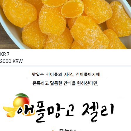
KR
7
2000
KRW