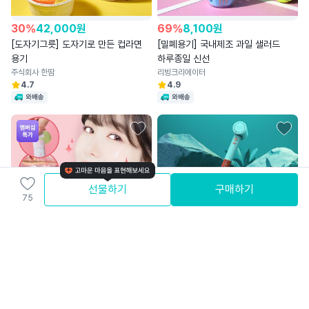
30
%
42,000
원
69
%
8,100
원
[도자기그릇] 도자기로 만든 컵라면
[밀폐용기] 국내제조 과일 샐러드
용기
하루종일 신선
주식회사 한땀
리빙크리에이터
4.7
4.9
와배송
와배송
선물하기
구매하기
75
81
%
46,100
원
48,900
원
[글루타치온] 글루타치온
[드라이기]비싸서 망설인 그 드라이기
+콜라겐역대급 최대함량
｜4만원대 터보소닉
여리여리
(주)쉔코리아
4.5
4.7
무료배송
와배송