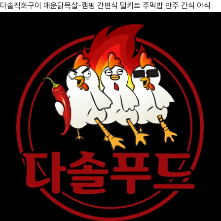
다솔직화구이 매운닭목살-캠핑 간편식 밀키트 주먹밥 안주 간식 야식