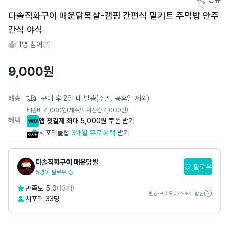
토
다솔직화구이 매운닭목살-캠핑 간편식 밀키트 주먹밥 안주
어
간식 야식
스
1
명 참여
토
참여 수 정보
리
9,000
원
상
세
페
배송
구매 후 2일 내 발송(주말, 공휴일 제외)
이
배송비
4,000
원
(제주/도서산간 4,000원)
지
혜택
앱 첫결제
최대 5,000원 쿠폰 받기
서포터클럽
3개월 무료 혜택
받기
다솔직화구이 매운닭발
팔로우
5명이 팔로우 중
만족도 5.0
(13개)
펀딩·프리오더·스토어 합산
서포터 33명