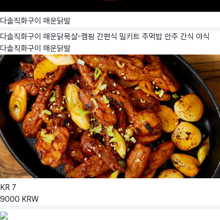
다솔직화구이 매운닭발
다솔직화구이 매운닭목살-캠핑 간편식 밀키트 주먹밥 안주 간식 야식
다솔직화구이 매운닭발
KR
7
9000
KRW