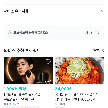
서비스 유의사항
프로젝트에 문제가 있나요?
신고하기
와디즈 추천 프로젝트
AD
1,990% 달성
24,900
원
[오늘마감] 쓸수록 날카로운
국내산 닭다리살 100% 자연백계
큐브면도기 블랙에디션
맵싹한 매운닭갈비 500gX3팩
루비홈 글로벌
자연백계