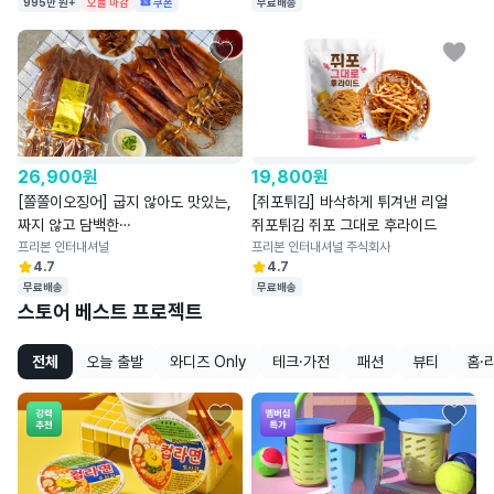
995만 원+
오늘 마감
쿠폰
무료배송
26,900
원
19,800
원
[쫄쫄이오징어] 굽지 않아도 맛있는,
[쥐포튀김] 바삭하게 튀겨낸 리얼
짜지 않고 담백한
쥐포튀김 쥐포 그대로 후라이드
쫄쫄이오징어4~5미
프리본 인터내셔널
프리본 인터내셔널 주식회사
4.7
4.7
무료배송
무료배송
스토어 베스트 프로젝트
전체
오늘 출발
와디즈 Only
테크·가전
패션
뷰티
홈·