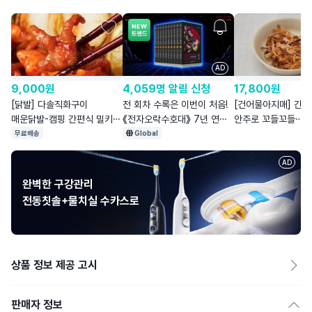
AD
9,000
원
4,059명 알림 신청
17,800
원
[닭발] 다솔직화구이
전 회차 수록은 이번이 처음!
[건어물아지매] 간식
매운닭발-캠핑 간편식 밀키트
《전자오락수호대》 7년 연재
안주로 꼬들꼬들
주먹밥 안주 간식 야식
최초 완전판
맥반석오징어
무료배송
Global
AD
완벽한 구강관리
전동칫솔+물치실 수카스로
상품 정보 제공 고시
판매자 정보