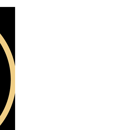
wadiz NEXT BRAND
와디즈 블로그
공
와디즈 파트너 서비스
브랜드 스토리
이
IP 라이선스 사업 신청
브랜드 슬로건
보
와디즈 스쿨
협력 프로그램
와디
도움말센터
와디즈 어워즈
채
서포터클럽 멤버십
성공 프로젝트