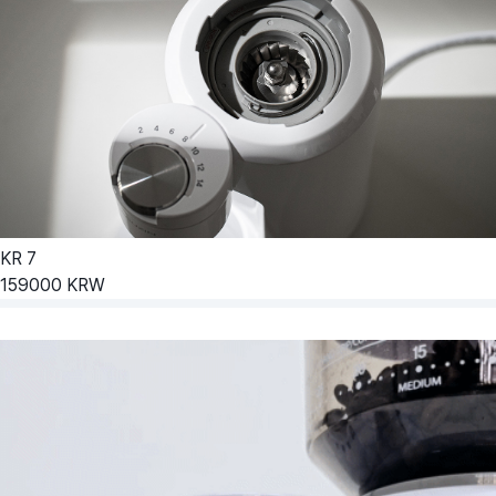
KR
7
159000
KRW