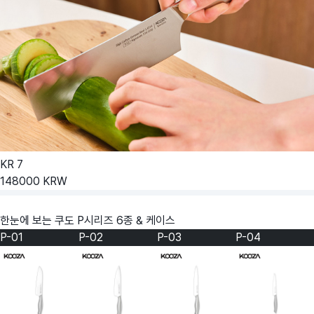
KR
7
148000
KRW
한눈에 보는 쿠도 P시리즈 6종 & 케이스
P-01
P-02
P-03
P-04