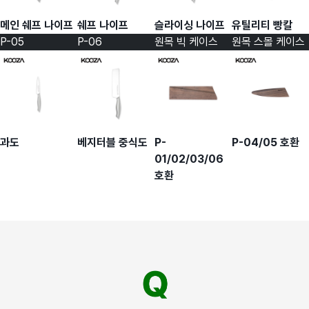
메인 쉐프 나이프
쉐프 나이프
슬라이싱 나이프
유틸리티 빵칼
P-05
P-06
원목 빅 케이스
원목 스몰 케이스
과도
베지터블 중식도
P-
P-04/05 호환
01/02/03/06
호환