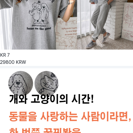
KR
7
29800
KRW