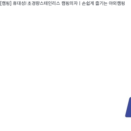
[캠핑] 휴대성! 초경량스테인리스 캠핑의자ㅣ손쉽게 즐기는 야외캠핑
친구
와디즈 에디션
메이커센터