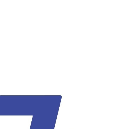
wadiz NEXT BRAND
와디즈 블로그
공
와디즈 파트너 서비스
브랜드 스토리
이
IP 라이선스 사업 신청
브랜드 슬로건
보
와디즈 스쿨
협력 프로그램
와디
도움말센터
와디즈 어워즈
채
서포터클럽 멤버십
성공 프로젝트