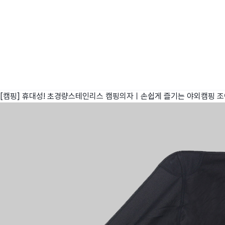
[캠핑] 휴대성! 초경량스테인리스 캠핑의자ㅣ손쉽게 즐기는 야외캠핑
조