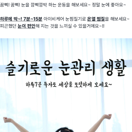
꿈뻑! 꿈뻑! 눈을 깜빡깜박 하는 운동을 해보세요~ 정말 눈에 좋아요~
하루에 딱~! 7분~15분
아이비케어 눈찜질기로
온열 찜질
을 해보세요~
피곤했던
눈이 편안
해 지는 것을 느끼실 수 있을거에요~!!