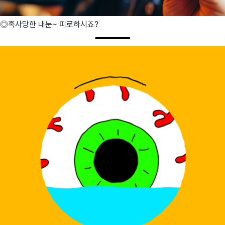
◎혹사당한 내눈~ 피로하시죠?